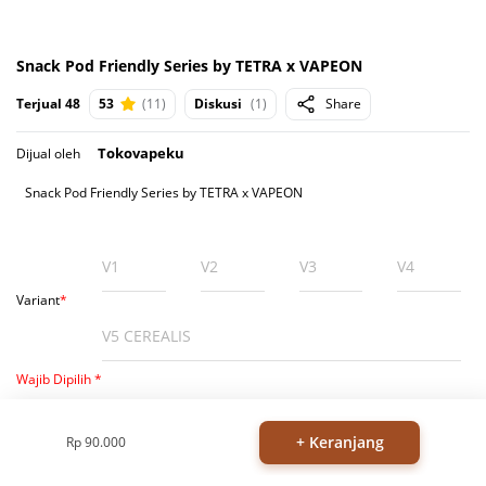
Snack Pod Friendly Series by TETRA x VAPEON
Terjual 48
53
(11)
Diskusi
(1)
Share
Tokovapeku
Dijual oleh
Snack Pod Friendly Series by TETRA x VAPEON
V1
V2
V3
V4
Variant
*
V5 CEREALIS
Wajib Dipilih *
Rp 90.000
Harga
0
Stock
+ Keranjang
Rp 90.000
Jumlah