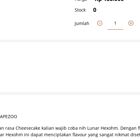
0
Stock
Jumlah
 VAPEZOO
n rasa Cheesecake kalian wajib coba nih Lunar Hexohm. Dengan fla
r Hexohm ini dapat menciptakan flavour yang sangat nikmat diset