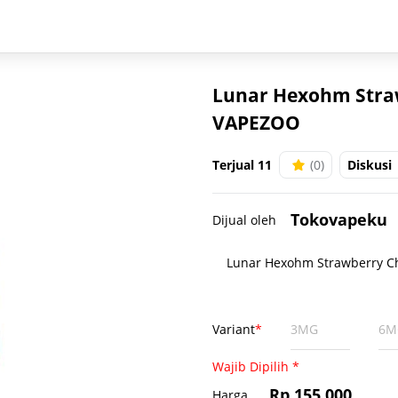
Lunar Hexohm Stra
VAPEZOO
Terjual 11
(0)
Diskusi
Tokovapeku
Dijual oleh
Lunar Hexohm Strawberry C
Variant
*
3MG
6M
Wajib Dipilih *
Rp 155.000
Harga