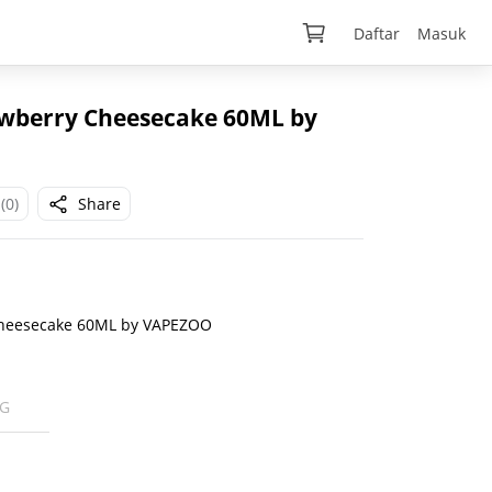
Daftar
Masuk
wberry Cheesecake 60ML by
(0)
Share
heesecake 60ML by VAPEZOO
G